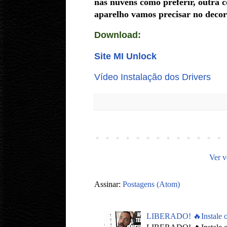
nas nuvens como preferir, outra c
aparelho vamos precisar no decor
Download:
Site MI Unlock
Vídeo Instalação dos Drivers
Ver v
Assinar:
Postagens (Atom)
LIBERADO! 🔥Instale 