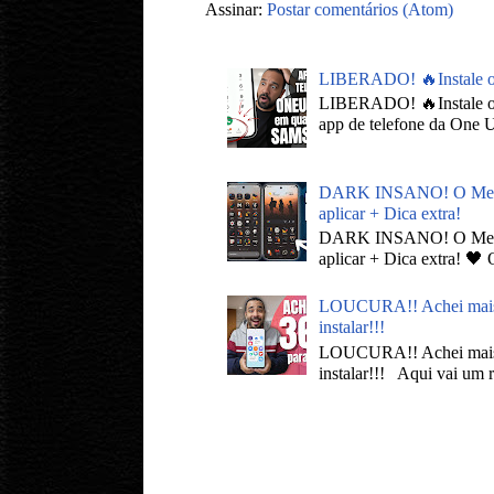
Assinar:
Postar comentários (Atom)
LIBERADO! 🔥Instale 
LIBERADO! 🔥Instale 
app de telefone da One U
DARK INSANO! O Melhor
aplicar + Dica extra!
DARK INSANO! O Melhor
aplicar + Dica extra! 🖤
LOUCURA!! Achei mais d
instalar!!!
LOUCURA!! Achei mais d
instalar!!! Aqui vai um r